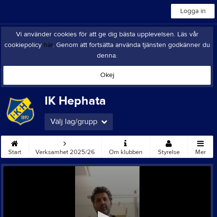
Logga in
Vi använder cookies för att ge dig bästa upplevelsen. Läs vår
cookiepolicy
här
. Genom att fortsätta använda tjänsten godkänner du
denna.
Okej
IK Hephata
Välj lag/grupp
Start
Verksamhet 2025/26
Om klubben
Styrelse
Mer