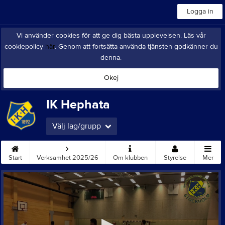
Logga in
Vi använder cookies för att ge dig bästa upplevelsen. Läs vår
cookiepolicy
här
. Genom att fortsätta använda tjänsten godkänner du
denna.
Okej
IK Hephata
Välj lag/grupp
Start
Verksamhet 2025/26
Om klubben
Styrelse
Mer