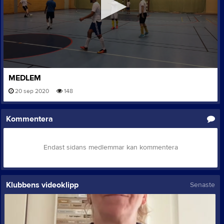
0
MEDLEM
seconds
of
20 sep 2020
148
0
seconds
Kommentera
Endast sidans medlemmar kan kommentera
Klubbens videoklipp
Senaste