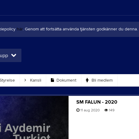
kiepolicy
här
. Genom att fortsätta använda tjänsten godkänner du denna.
rupp
Styrelse
Kansli
Dokument
Bli medlem
SM FALUN - 2020
11 aug 2020
149