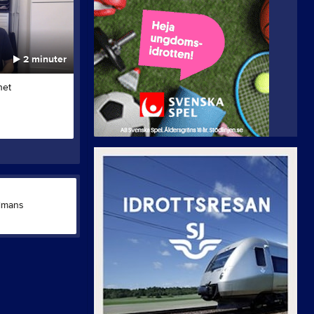
2 minuter
1 minut
het
Lucia 2023
Tisdagsträni
4 dec 2023
69
28 aug 2023