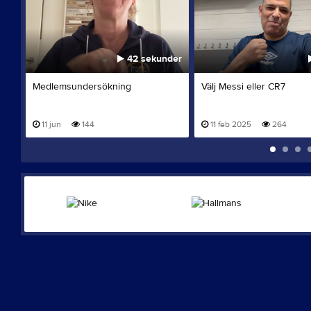
42 sekunder
Medlemsundersökning
Välj Messi eller CR7
11 jun
144
11 feb 2025
264