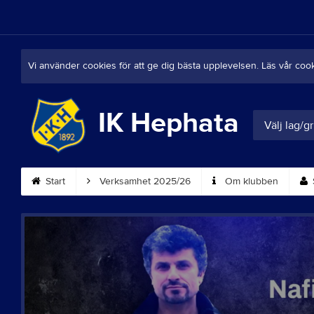
Vi använder cookies för att ge dig bästa upplevelsen. Läs vår coo
IK Hephata
Välj lag/g
Start
Verksamhet 2025/26
Om klubben