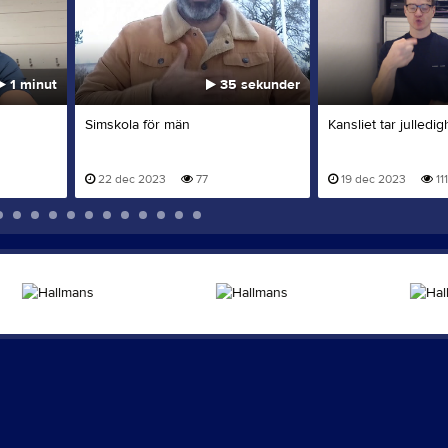
1 minut
35 sekunder
Simskola för män
Kansliet tar julledig
22 dec 2023
77
19 dec 2023
111