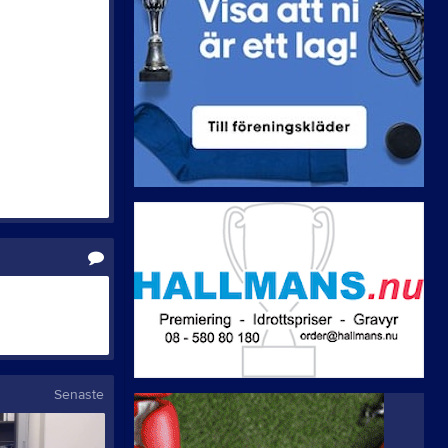
Valberedningen
Hephatadagen 2026
Senaste