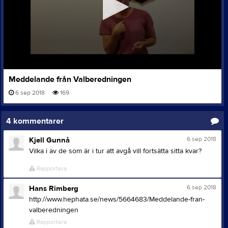
0
Meddelande från Valberedningen
seconds
of
6 sep 2018
169
33
seconds
4
kommentarer
6 sep 2018
Kjell Gunnå
Vilka i av de som är i tur att avgå vill fortsätta sitta kvar?
Rapportera
6 sep 2018
Hans Rimberg
http://www.hephata.se/news/5664683/Meddelande-fran-
valberedningen
Rapportera