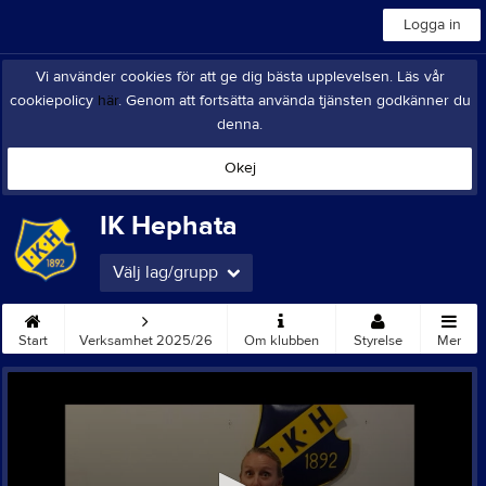
Logga in
Vi använder cookies för att ge dig bästa upplevelsen. Läs vår
cookiepolicy
här
. Genom att fortsätta använda tjänsten godkänner du
denna.
Okej
IK Hephata
Välj lag/grupp
Start
Verksamhet 2025/26
Om klubben
Styrelse
Mer