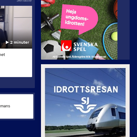
Senaste
2 minuter
1 minut
het
Lucia 2023
Tisdagsträni
4 dec 2023
69
28 aug 2023