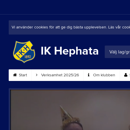
Vi använder cookies för att ge dig bästa upplevelsen. Läs vår coo
IK Hephata
Välj lag/g
Start
Verksamhet 2025/26
Om klubben