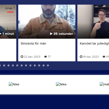
1 minut
35 sekunder
Simskola för män
Kansliet tar julledig
22 dec 2023
77
19 dec 2023
111