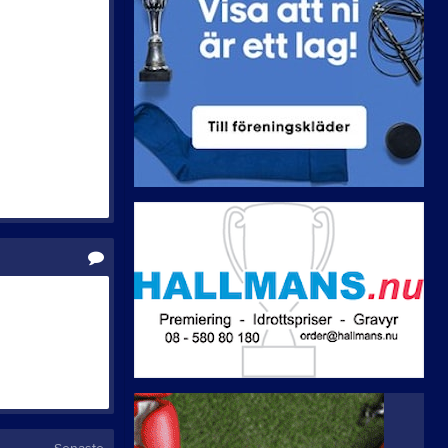
Valberedningen
Hephatadagen 2026