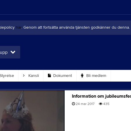
kiepolicy
här
. Genom att fortsätta använda tjänsten godkänner du denna.
rupp
Styrelse
Kansli
Dokument
Bli medlem
Information om jubileumsfe
24 mar 2017
435