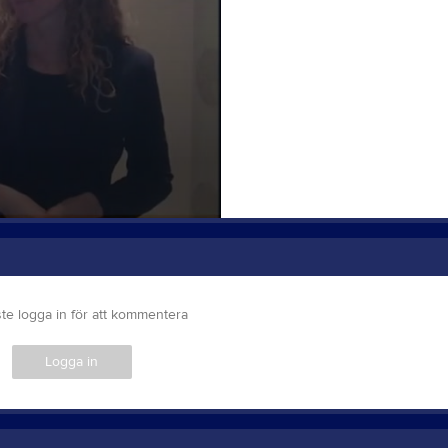
te logga in för att kommentera
Logga in