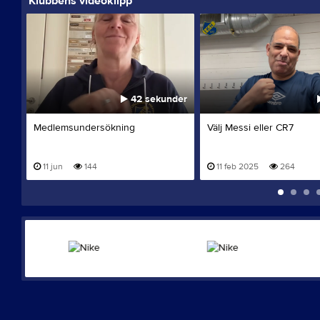
Klubbens videoklipp
42 sekunder
Medlemsundersökning
Välj Messi eller CR7
11 jun
144
11 feb 2025
264