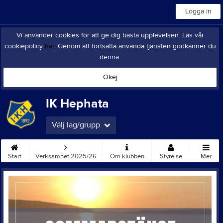
Logga in
Vi använder cookies för att ge dig bästa upplevelsen. Läs vår
cookiepolicy
här
. Genom att fortsätta använda tjänsten godkänner du
denna.
Okej
IK Hephata
Välj lag/grupp
Start
Verksamhet 2025/26
Om klubben
Styrelse
Mer