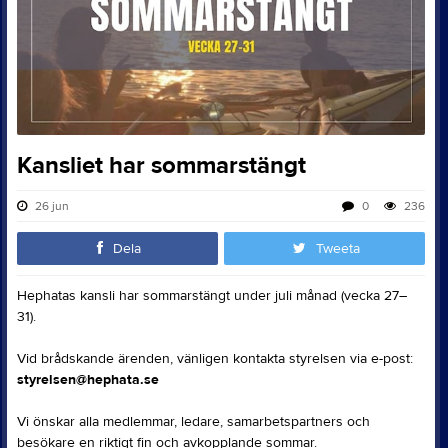
Kansliet har sommarstängt
26 jun
0
236
Dela
Tweeta
Hephatas kansli har sommarstängt under juli månad (vecka 27–
31).
Vid brådskande ärenden, vänligen kontakta styrelsen via e-post:
styrelsen@hephata.se
Vi önskar alla medlemmar, ledare, samarbetspartners och
besökare en riktigt fin och avkopplande sommar.