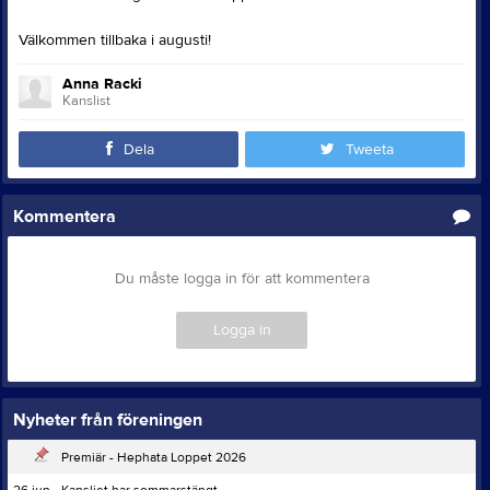
Välkommen tillbaka i augusti!
Anna Racki
Kanslist
Dela
Tweeta
Kommentera
Du måste logga in för att kommentera
Logga in
Nyheter från föreningen
Premiär - Hephata Loppet 2026
26 jun
Kansliet har sommarstängt