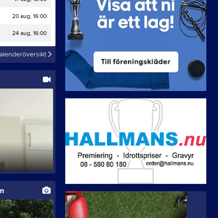
Valberedningen
20 aug, 16:00
Hephatadagen 2026
24 aug, 16:00
alenderöversikt
um