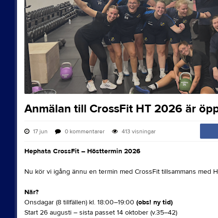
Anmälan till CrossFit HT 2026 är öp
17 jun
0
kommentarer
413
visningar
Hephata CrossFit – Hösttermin 2026
Nu kör vi igång ännu en termin med CrossFit tillsammans med H
När?
Onsdagar (8 tillfällen) kl. 18:00–19:00
(obs! ny tid)
Start 26 augusti – sista passet 14 oktober (v.35–42)