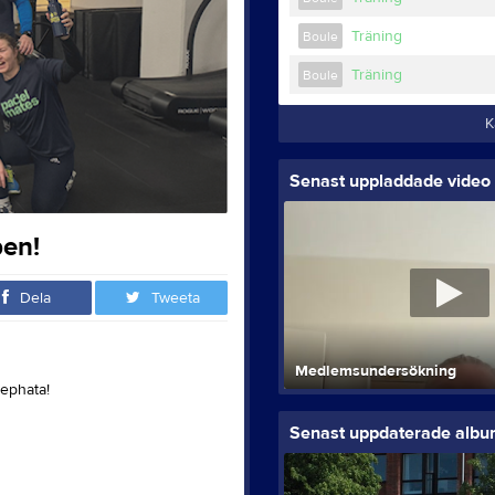
Träning
Boule
Träning
Boule
K
Senast uppladdade video
pen!
Dela
Tweeta
Medlemsundersökning
ephata!
Senast uppdaterade alb