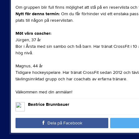
Om gruppen blir full finns möjlighet att stå på en reservlista o
Nytt för denna termin:
Om du får förhinder vid ett enstaka pass 
plats till någon på reservlistan.
Möt våra coacher:
Jürgen, 37 år
Bor i Årsta med sin sambo och två barn. Har tränat CrossFit i 10 
hög nivå.
Magnus, 44 år
Tidigare hockeyspelare. Har tränat CrossFit sedan 2012 och tävla
tävlingsinriktad grupp och har coachats av erfarna tränare.
Välkommen med din anmälan!
Beatrice Brunnbauer
Dela på Facebook