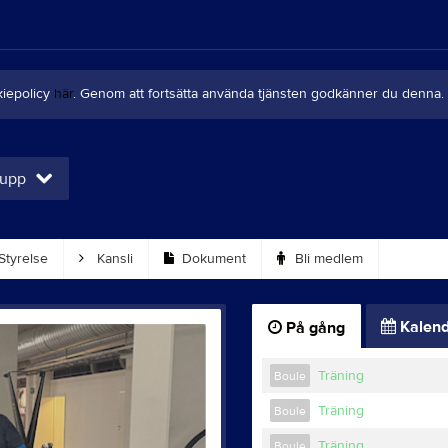
kiepolicy
här
. Genom att fortsätta använda tjänsten godkänner du denna.
rupp
Styrelse
Kansli
Dokument
Bli medlem
Kalend
På gång
Träning
Boule
Träning
Boule
Träning
Boule