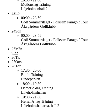
20:00 - 22:00
Motionslag
Träning
Liljeholmenhall 2
23
Lör
00:00 - 23:59
Golf
Sommarslaget - Folksam Paragolf Tour
Åkagårdens Golfklubb
24
Sön
00:00 - 23:59
Golf
Sommarslaget - Folksam Paragolf Tour
Åkagårdens Golfklubb
25
Mån
v.22
26
Tis
27
Ons
28
Tor
17:30 - 20:00
Boule
Träning
Lindeparken
18:00 - 19:30
Damer A-lag
Träning
Liljeholmshallen
19:30 - 21:00
Herrar A-lag
Träning
Liljeholmshallarna, hall 2