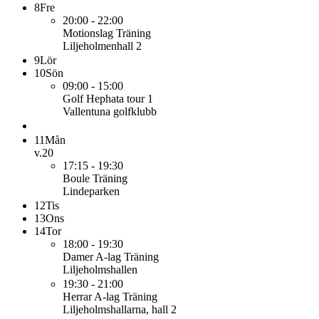
8
Fre
20:00 - 22:00
Motionslag
Träning
Liljeholmenhall 2
9
Lör
10
Sön
09:00 - 15:00
Golf
Hephata tour 1
Vallentuna golfklubb
11
Mån
v.20
17:15 - 19:30
Boule
Träning
Lindeparken
12
Tis
13
Ons
14
Tor
18:00 - 19:30
Damer A-lag
Träning
Liljeholmshallen
19:30 - 21:00
Herrar A-lag
Träning
Liljeholmshallarna, hall 2