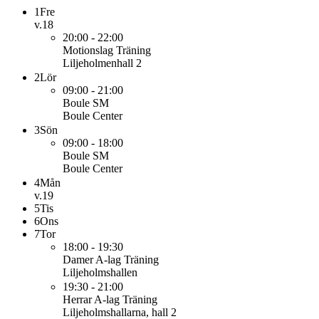
1
Fre
v.18
20:00 - 22:00
Motionslag
Träning
Liljeholmenhall 2
2
Lör
09:00 - 21:00
Boule
SM
Boule Center
3
Sön
09:00 - 18:00
Boule
SM
Boule Center
4
Mån
v.19
5
Tis
6
Ons
7
Tor
18:00 - 19:30
Damer A-lag
Träning
Liljeholmshallen
19:30 - 21:00
Herrar A-lag
Träning
Liljeholmshallarna, hall 2