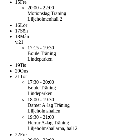
15
Fre
20:00 - 22:00
Motionslag
Träning
Liljeholmenhall 2
16
Lör
17
Sön
18
Mån
v.21
17:15 - 19:30
Boule
Träning
Lindeparken
19
Tis
20
Ons
21
Tor
17:30 - 20:00
Boule
Träning
Lindeparken
18:00 - 19:30
Damer A-lag
Träning
Liljeholmshallen
19:30 - 21:00
Herrar A-lag
Träning
Liljeholmshallarna, hall 2
22
Fre