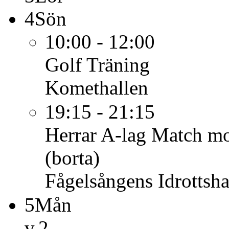
4
Sön
10:00 - 12:00
Golf
Träning
Komethallen
19:15 - 21:15
Herrar A-lag
Match mo
(borta)
Fågelsångens Idrottsha
5
Mån
v.2